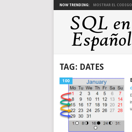
NOW TRENDING:
MOSTRAR EL CODIGO 
TAG:
DATES
100
@
E
i
u