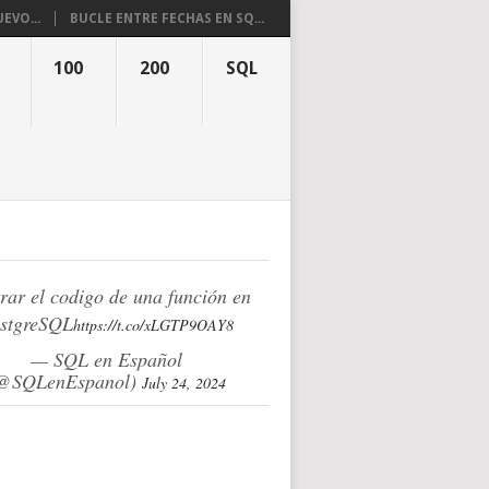
EVO...
BUCLE ENTRE FECHAS EN SQ...
100
200
SQL
rar el codigo de una función en
stgreSQL
https://t.co/xLGTP9OAY8
— SQL en Español
@SQLenEspanol)
July 24, 2024