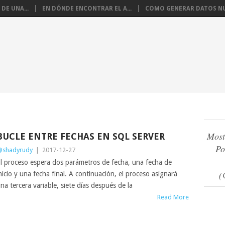
DE UNA...
EN DÓNDE ENCONTRAR EL A...
COMO GENERAR DATOS NU
Most
BUCLE ENTRE FECHAS EN SQL SERVER
Po
shadyrudy
|
2017-12-27
l proceso espera dos parámetros de fecha, una fecha de
(
nicio y una fecha final. A continuación, el proceso asignará
na tercera variable, siete días después de la
Read More